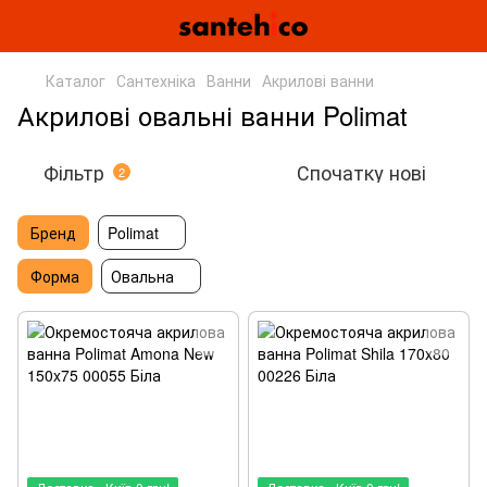
Каталог
Сантехніка
Ванни
Акрилові ванни
Акрилові овальні ванни Polimat
Фільтр
Спочатку нові
2
Бренд
Polimat
Форма
Овальна