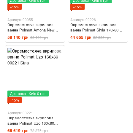
Доставка - Київ 0 грн!
Доставка - Київ 0 грн!
−15%
−15%
Артикул: 00055
Артикул: 00226
Окремостояча акрилова
Окремостояча акрилова
ванна Polimat Amona New
ванна Polimat Shila 170х80
150x75 00055 Біла
00226 Біла
58 140 грн
44 655 грн
68 400 грн
52 535 грн
Доставка - Київ 0 грн!
−15%
Артикул: 00221
Окремостояча акрилова
ванна Polimat Uzo 160x80
00221 Біла
66 619 грн
78 375 грн