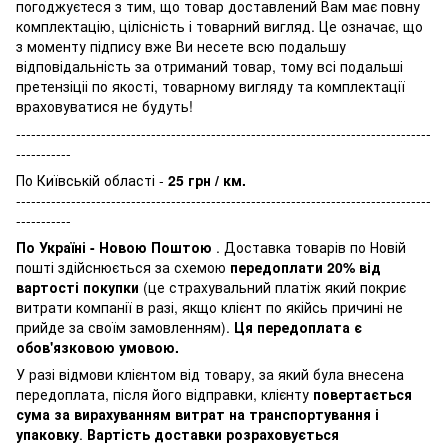
погоджуєтеся з тим, що товар доставлений Вам має повну
комплектацію, цілісність і товарний вигляд. Це означає, що
з моменту підпису вже Ви несете всю подальшу
відповідальність за отриманий товар, тому всі подальші
претензіціі по якості, товарному вигляду та комплектації
враховуватися не будуть!
-----------------------------------------------------------------------------------
-----------
По Київській області -
25 грн / км.
-----------------------------------------------------------------------------------
-----------
По Україні - Новою Поштою
. Доставка товарів по Новій
пошті здійснюється за схемою
передоплати 20% від
вартості покупки
(це страхувальний платіж який покриє
витрати компанії в разі, якщо клієнт по якійсь причині не
прийде за своїм замовленням).
Ця передоплата є
обов'язковою умовою.
У разі відмови клієнтом від товару, за який була внесена
передоплата, після його відправки, клієнту
повертається
сума за вирахуванням витрат на транспортування і
упаковку
.
Вартість доставки розраховується