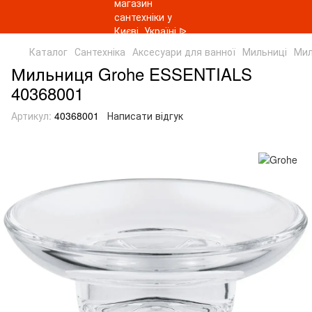
Каталог
Сантехніка
Аксесуари для ванної
Мильниці
Мил
Мильниця Grohe ESSENTIALS
40368001
Артикул:
40368001
Написати відгук