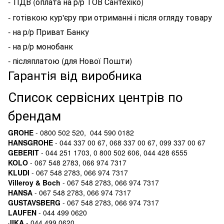
-
ПДВ (оплата на р/р ТОВ Сантехіко)
- готівкою кур'єру при отриманні і після огляду товару
- на р/р Приват Банку
- на р/р монобанк
- післяплатою (для Нової Пошти)
Гарантія від виробника
Список сервісних центрів по
брендам
GROHE
- 0800 502 520, 044 590 0182
HANSGROHE
- 044 337 00 67, 068 337 00 67, 099 337 00 67
GEBERIT
- 044 251 1703, 0 800 502 606, 044 428 6555
KOLO
- 067 548 2783, 066 974 7317
KLUDI
- 067 548 2783, 066 974 7317
Villeroy & Boch
- 067 548 2783, 066 974 7317
HANSA
- 067 548 2783, 066 974 7317
GUSTAVSBERG
- 067 548 2783, 066 974 7317
LAUFEN
- 044 499 0620
JIKA
- 044 499 0620