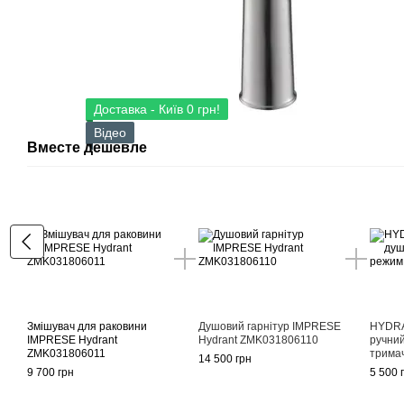
Доставка - Київ 0 грн!
Відео
Вместе дешевле
Змішувач для раковини
Душовий гарнітур IMPRESE
HYDRA
IMPRESE Hydrant
Hydrant ZMK031806110
ручний
ZMK031806011
трима
14 500 грн
9 700 грн
5 500 