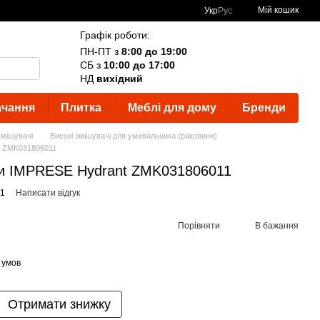
Мій кошик
Укр
Рус
Графік роботи:
ПН-ПТ з
8:00 до 19:00
СБ з
10:00 до 17:00
НД
вихідний
ачання
Плитка
Меблі для дому
Бренди
мішувачі
Високі змішувачі для умивальника (раковини)
t ZMK031806011
ни IMPRESE Hydrant ZMK031806011
11
Написати відгук
Порівняти
В бажання
 умов
Отримати знижку