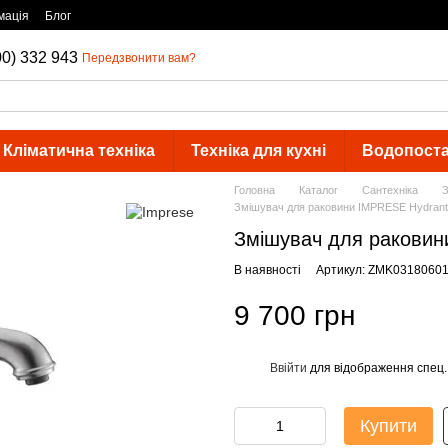
мація
Блог
00) 332 943
Передзвонити вам?
Кліматична техніка
Техніка для кухні
Водопост
Головна
Каталог
Сантехніка
З
Змішувач для раковини IMPRESE Hydran
Змішувач для ракови
В наявності
Артикул: ZMK0318060
9 700 грн
Ввійти
для відображення спец.
%
Купити