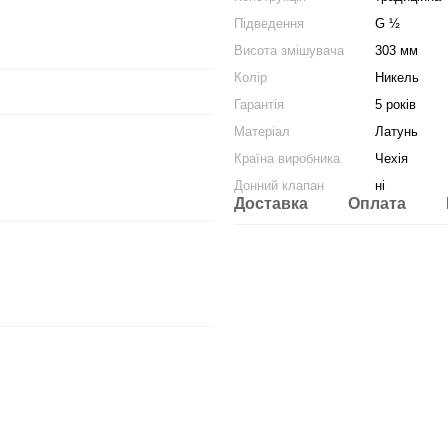
Підведення
G ½
Висота змішувача
303 мм
Колір
Никель
Гарантія
5 років
Матеріал
Латунь
Країна виробника
Чехія
Донний клапан
ні
Доставка
Оплата