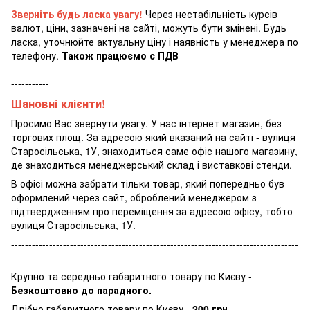
Зверніть будь ласка увагу!
Через нестабільність курсів
валют, ціни, зазначені на сайті, можуть бути змінені. Будь
ласка, уточнюйте актуальну ціну і наявність у менеджера по
телефону.
Також працюємо с ПДВ
-----------------------------------------------------------------------------------
-----------
Шановні клієнти!
Просимо Вас звернути увагу. У нас інтернет магазин, без
торгових площ. За адресою який вказаний на сайті - вулиця
Старосільська, 1У, знаходиться саме офіс нашого магазину,
де знаходиться менеджерський склад і виставкові стенди.
В офісі можна забрати тільки товар, який попередньо був
оформлений через сайт, оброблений менеджером з
підтвердженням про переміщення за адресою офісу, тобто
вулиця Старосільська, 1У.
-----------------------------------------------------------------------------------
-----------
Крупно та середньо габаритного товару по Києву -
Безкоштовно до парадного.
Дрібно габаритного товару по Києву -
200 грн