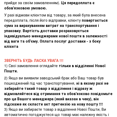
прийде за своїм замовленням).
Ця передоплата є
обов'язковою умовою.
У разі відмови клієнтом від товару, за який була внесена
передоплата, після його відправки, клієнту
повертається
сума за вирахуванням витрат на транспортування і
упаковку
.
Вартість доставки розраховується
індивідуально менеджерами нової пошти в залежності
від ваги та об'єму. Оплата послуг доставки - з боку
клієнта
ЗВЕРНІТЬ БУДЬ ЛАСКА УВАГА !!!
1) Свої замовлення оглядайте
тільки в відділенні Нової
Пошти.
2) Якщо ви виявили заводський брак або Ваш товар був
пошкоджений під час транспортування,
ні в якому разі не
забирайте такий товар з відділення і відразу ж
відмовляйтеся від отримання та обов'язково повідомьте
про це Вашого менеджера (який вказан в чеку), він
підскаже як скласти акт претензію на нову пошту !!!
3) Якщо ви забираєте товар з відділення Нової Пошти, Ви
автоматично погоджуєтеся що товар має належну якість і