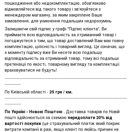
пошкодження або недокомплектацію, обов'язково
відмовляйтеся від такого товару і зв'язуйтеся з
менеждером магазину, за яким закріплене Ваше
замовлення, для уникнення подальших недорозумінь
Залишаючи свій підпис у графі "Підпис клієнта", Ви
приймаєте всю відповідальність за отриманний товар і
погоджуєтеся з тим, що товар доставлений Вам має повну
комплектацію, цілісність і товарний вигляд. Це означає, що
з моменту підпису вже Ви несете всю подальшу
відповідальність за отриманий товар, тому всі подальші
претензіціі по якості, товарному вигляду та комплектації
враховуватися не будуть!
-----------------------------------------------------------------------------------
-----------
По Київській області -
25 грн / км.
-----------------------------------------------------------------------------------
-----------
По Україні - Новою Поштою
. Доставка товарів по Новій
пошті здійснюється за схемою
передоплати 20% від
вартості покупки
(це страхувальний платіж який покриє
витрати компанії в разі, якщо клієнт по якійсь причині не