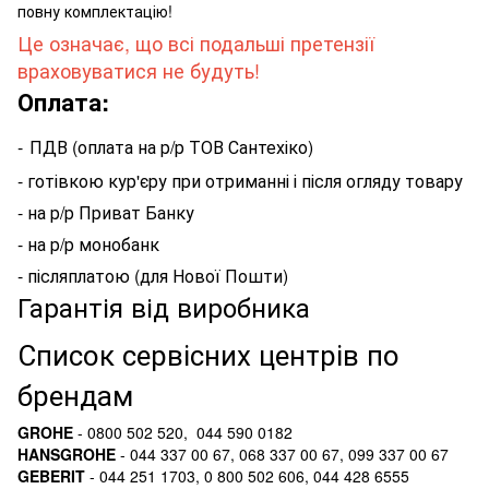
повну комплектацію!
Це означає, що всі подальші претензії
враховуватися не будуть!
Оплата:
-
ПДВ (оплата на р/р ТОВ Сантехіко)
- готівкою кур'єру при отриманні і після огляду товару
- на р/р Приват Банку
- на р/р монобанк
- післяплатою (для Нової Пошти)
Гарантія від виробника
Список сервісних центрів по
брендам
GROHE
- 0800 502 520, 044 590 0182
HANSGROHE
- 044 337 00 67, 068 337 00 67, 099 337 00 67
GEBERIT
- 044 251 1703, 0 800 502 606, 044 428 6555