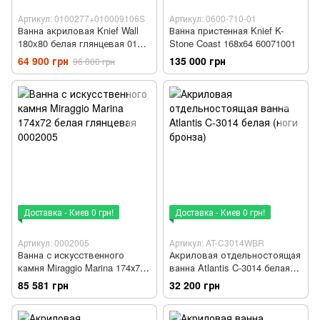
Артикул: 0100277+010009106S
Артикул: 0600-710-01
Ванна акриловая Knief Wall
Ванна пристенная Knief K-
180x80 белая глянцевая 0100-
Stone Coast 168х64 60071001
077
64 900 грн
135 000 грн
96 000 грн
Доставка - Киев 0 грн!
Доставка - Киев 0 грн!
Артикул: 0002005
Артикул: AT-C3014WBR
Ванна с искусственного
Акриловая отдельностоящая
камня Miraggio Marina 174х72
ванна Atlantis C-3014 белая
белая глянцевая 0002005
(ноги бронза)
85 581 грн
32 200 грн