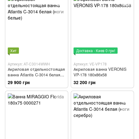
Хит
Доставка - Киев 0 грн!
Артикул: AT-C3014WWH
Артикул: VE-VP178
Акриловая отдельностоящая
Акриловая ванна VERONIS
ванна Atlantis C-3014 белая
VP-178 180х86х58
(ноги белые)
29 900 грн
32 200 грн