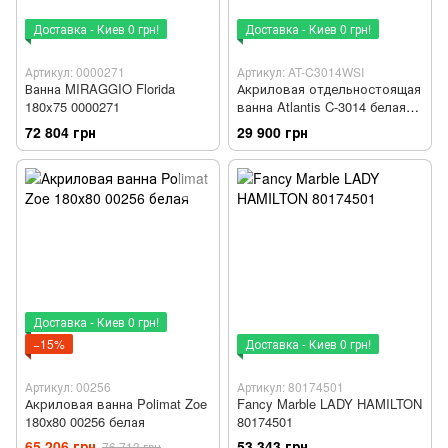
Доставка - Киев 0 грн!
Доставка - Киев 0 грн!
Артикул: 0000271
Артикул: AT-C3014WSI
Ванна MIRAGGIO Florida
Акриловая отдельностоящая
180x75 0000271
ванна Atlantis C-3014 белая
(ноги серебро)
72 804 грн
29 900 грн
Доставка - Киев 0 грн!
−15%
Доставка - Киев 0 грн!
Артикул: 00256
Артикул: 80174501
Акриловая ванна Polimat Zoe
Fancy Marble LADY HAMILTON
180х80 00256 белая
80174501
65 206 грн
53 343 грн
76 713 грн