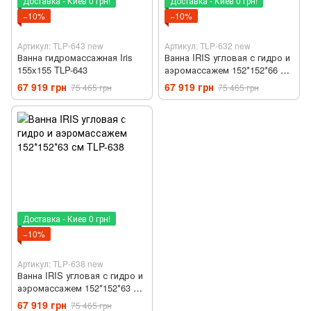
Доставка - Киев 0 грн!
Доставка - Киев 0 грн!
−10%
−10%
Артикул: TLP-643 new
Артикул: TLP-632 new
Ванна гидромассажная Iris
Ванна IRIS угловая с гидро и
155x155 TLP-643
аэромассажем 152*152*66 см
TLP-632
67 919 грн
67 919 грн
75 465 грн
75 465 грн
Доставка - Киев 0 грн!
−10%
Артикул: TLP-638 new
Ванна IRIS угловая с гидро и
аэромассажем 152*152*63 см
TLP-638
67 919 грн
75 465 грн