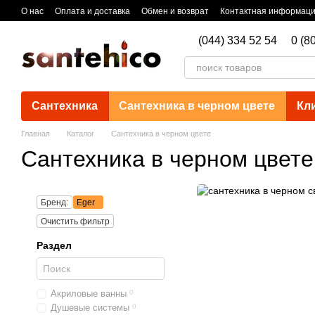
Перейти к основному контенту
О нас
Оплата и доставка
Обмен и возврат
Контактная информац
(044) 334 52 54
0 (8
Сантехника
Сантехника в черном цвете
Кл
Главная
Каталог
Сантехника в черном цвете
Сантехника в черном цвете
Бренд:
Eger
Очистить фильтр
Раздел
Акриловые ванны
0
Душевые системы
0