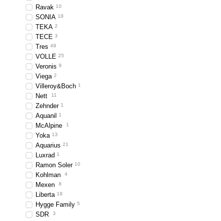
Ravak
10
SONIA
18
TEKA
2
TECE
3
Tres
49
VOLLE
25
Veronis
9
Viega
2
Villeroy&Boch
1
Nett
11
Zehnder
1
Aquanil
1
McAlpine
1
Yoka
13
Aquarius
21
Luxrad
1
Ramon Soler
10
Kohlman
4
Mexen
8
Liberta
18
Hygge Family
5
SDR
3