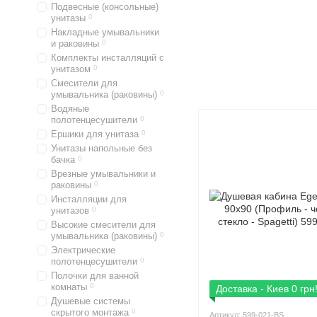
Подвесные (консольные)
унитазы
0
Накладные умывальники
и раковины
0
Комплекты инсталляций с
унитазом
0
Смесители для
умывальника (раковины)
0
Водяные
полотенцесушители
0
Ершики для унитаза
0
Унитазы напольные без
бачка
0
Врезные умывальники и
раковины
0
Инсталляции для
унитазов
0
Высокие смесители для
умывальника (раковины)
0
Электрические
полотенцесушители
0
Полочки для ванной
комнаты
0
Доставка - Киев 0 грн
Душевые системы
скрытого монтажа
0
Артикул: 599-021-BS