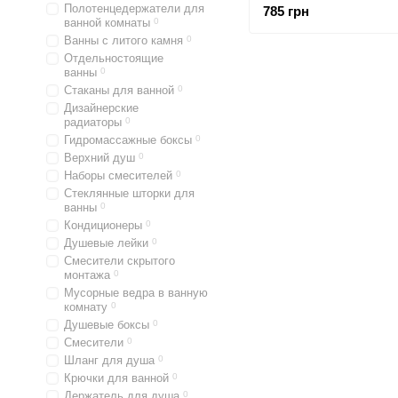
Полотенцедержатели для
785 грн
ванной комнаты
0
Ванны с литого камня
0
Отдельностоящие
ванны
0
Стаканы для ванной
0
Дизайнерские
радиаторы
0
Гидромассажные боксы
0
Верхний душ
0
Наборы смесителей
0
Стеклянные шторки для
ванны
0
Кондиционеры
0
Душевые лейки
0
Смесители скрытого
монтажа
0
Мусорные ведра в ванную
комнату
0
Душевые боксы
0
Смесители
0
Шланг для душа
0
Крючки для ванной
0
Держатель для душа
0