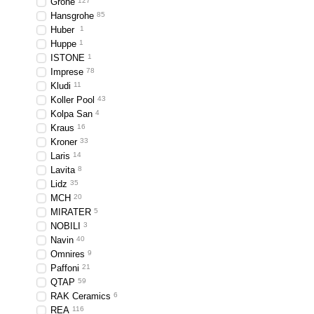
Grohe
127
Hansgrohe
85
Huber
1
Huppe
1
ISTONE
1
Imprese
78
Kludi
11
Koller Pool
43
Kolpa San
4
Kraus
16
Kroner
33
Laris
14
Lavita
8
Lidz
35
MCH
20
MIRATER
5
NOBILI
3
Navin
40
Omnires
9
Paffoni
21
QTAP
59
RAK Ceramics
6
REA
116