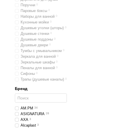
Поручни
0
Паровые боксы
0
Наборы для ванной
0
Кухонные мойки
0
Душевые уголки (шторы)
0
Душевые стенки
0
Душевые поддоны
0
Душевые двери
0
Тумбы с умывальником
0
Зеркала для ванной
0
Зеркальные шкафы
0
Пеналы для ванной
0
Сифоны
0
Трапы (душевые каналы)
0
Бренд
AM.PM
34
ASIGNATURA
28
AXA
3
Alcaplast
3