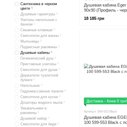
Сантехника в черном
Душевая кабина Eger 
цвете
5
90x90 (Профиль - чер
Душевые гарнитуры
0
стекло - Spagetti) 599
18 185 грн
Унитазы напольные с
бачком
0
Смывные клавиши
0
Смесители для ванны
0
Мыльницы
0
Подвесные раковины
0
Душевые кабины
5
Гигиенический душ
0
Приставные унитазы
0
Смесители для душа
0
Держатели туалетной
бумаги
0
Напольные
0
Гидромассажные панели
0
Смесители для кухни
0
Доставка - Киев 0 грн
Дозаторы жидкого мыла
0
Умывальники и
Артикул: 599-553 Black
раковины
0
Душевая кабина EGE
Душевой набор
0
100 599-553 Black с 
Смесители для биде
0