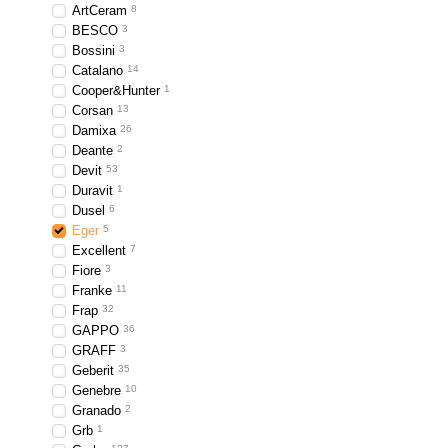
ArtCeram
8
BESCO
3
Bossini
3
Catalano
14
Cooper&Hunter
1
Corsan
13
Damixa
26
Deante
2
Devit
53
Duravit
1
Dusel
6
Eger
5
Excellent
7
Fiore
3
Franke
11
Frap
32
GAPPO
36
GRAFF
3
Geberit
35
Genebre
10
Granado
2
Grb
1