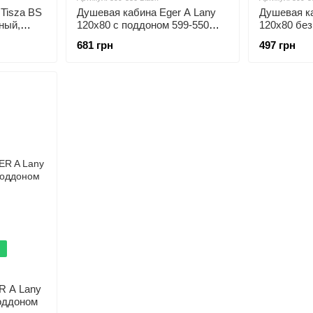
Tisza BS
Душевая кабина Eger A Lany
Душевая ка
ный,
120x80 с поддоном 599-550
120x80 без
-021-BS
Black
Black
681 грн
497 грн
!
R A Lany
поддоном