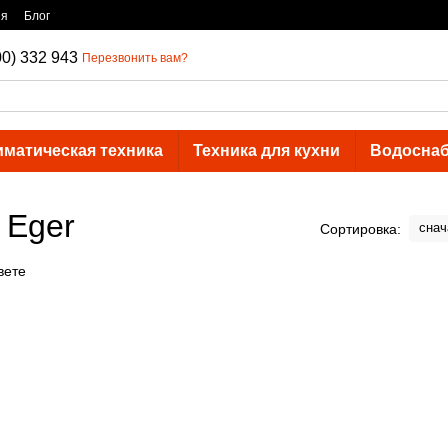
ия
Блог
00) 332 943
Перезвонить вам?
иматическая техника
Техника для кухни
Водосна
 Eger
снач
Сортировка: