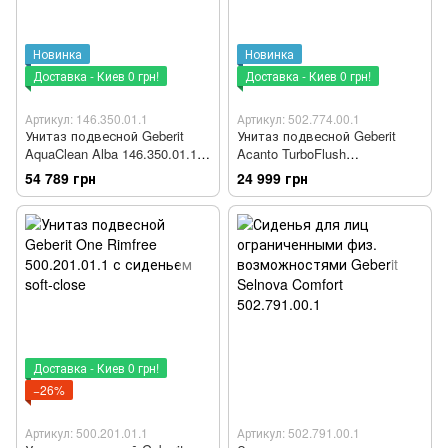
Новинка
Новинка
Доставка - Киев 0 грн!
Доставка - Киев 0 грн!
Артикул: 146.350.01.1
Артикул: 502.774.00.1
Унитаз подвесной Geberit
Унитаз подвесной Geberit
AquaClean Alba 146.350.01.1 с
Acanto TurboFlush
функцией биде и сиденьям
502.774.00.1 с сиденьям Soft
54 789 грн
24 999 грн
Soft Close
Close
Доставка - Киев 0 грн!
−26%
Артикул: 500.201.01.1
Артикул: 502.791.00.1