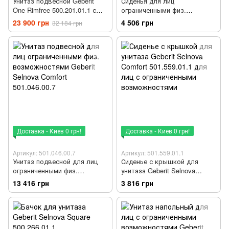
Унитаз подвесной Geberit
Сиденья для лиц
One Rimfree 500.201.01.1 с
ограниченными физ.
сиденьем soft-close
возможностями Geberit
23 900 грн
4 506 грн
32 184 грн
Selnova Comfort 502.791.00.1
Доставка - Киев 0 грн!
Доставка - Киев 0 грн!
Артикул: 501.046.00.7
Артикул: 501.559.01.1
Унитаз подвесной для лиц
Сиденье с крышкой для
ограниченными физ.
унитаза Geberit Selnova
возможностями Geberit
Comfort 501.559.01.1 для лиц
13 416 грн
3 816 грн
Selnova Comfort 501.046.00.7
с ограниченными
возможностями