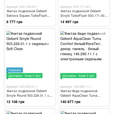
Артикул: 503.154.00.1
Артикул: 503.171.00.1
Унитаз подвесной Geberit
Унитаз подвесной Geberit
Selnova Square TurboFlush
Smyle TurboFlush 503.171.00.1
503.154.00.1 с сиденьям Soft
с сиденьям Soft Close
9 777 грн
14 997 грн
Close
Новинка
Доставка - Киев 0 грн!
Доставка - Киев 0 грн!
Артикул: 503.226.01.1
Артикул: 146.290.11.1
Унитаз подвесной Geberit
Унитаз-биде подвесной
Smyle Round 503.226.01.1 с
Geberit AquaClean Tuma
сиденьям Soft Close
Comfort белый/KeraTect,
12 108 грн
140 877 грн
декор. панель - белый глянец
146.290.11.1 с электронным
сиденьям