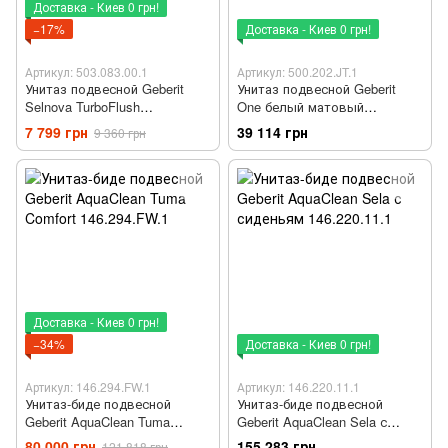
Доставка - Киев 0 грн!
−17%
Доставка - Киев 0 грн!
Артикул: 503.083.00.1
Артикул: 500.202.JT.1
Унитаз подвесной Geberit
Унитаз подвесной Geberit
Selnova TurboFlush
One белый матовый
503.083.00.1 с сиденьем Soft
500.202.JT.1 с сиденьем Soft
7 799 грн
39 114 грн
9 360 грн
Close
Close
Доставка - Киев 0 грн!
−34%
Доставка - Киев 0 грн!
Артикул: 146.294.FW.1
Артикул: 146.220.11.1
Унитаз-биде подвесной
Унитаз-биде подвесной
Geberit AquaClean Tuma
Geberit AquaClean Sela с
Comfort 146.294.FW.1
сиденьям 146.220.11.1
80 000 грн
155 283 грн
121 818 грн