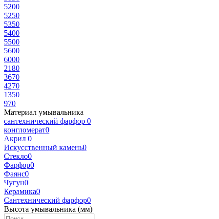
520
0
525
0
535
0
540
0
550
0
560
0
600
0
218
0
367
0
427
0
135
0
97
0
Материал умывальника
сантехнический фарфор
0
конгломерат
0
Акрил
0
Искусственный камень
0
Стекло
0
Фарфор
0
Фаянс
0
Чугун
0
Керамика
0
Сантехнический фарфор
0
Высота умывальника (мм)