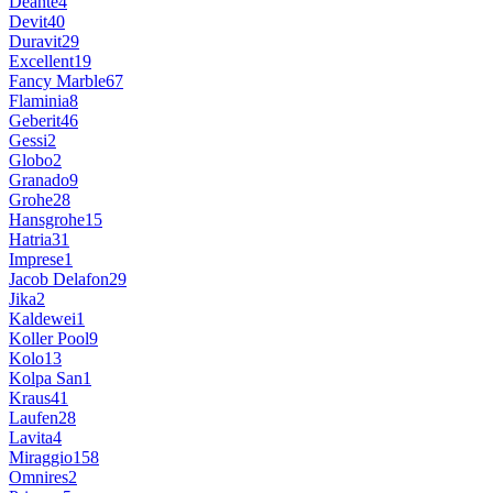
Deante
4
Devit
40
Duravit
29
Excellent
19
Fancy Marble
67
Flaminia
8
Geberit
46
Gessi
2
Globo
2
Granado
9
Grohe
28
Hansgrohe
15
Hatria
31
Imprese
1
Jacob Delafon
29
Jika
2
Kaldewei
1
Koller Pool
9
Kolo
13
Kolpa San
1
Kraus
41
Laufen
28
Lavita
4
Miraggio
158
Omnires
2