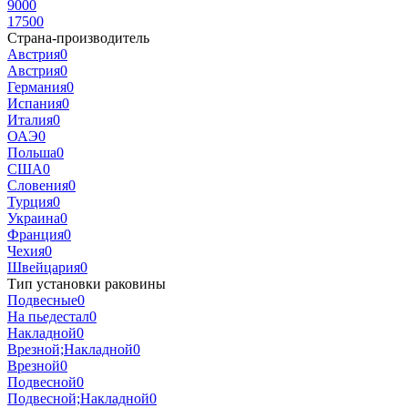
900
0
1750
0
Страна-производитель
Авcтрия
0
Австрия
0
Германия
0
Испания
0
Италия
0
ОАЭ
0
Польша
0
США
0
Словения
0
Турция
0
Украина
0
Франция
0
Чехия
0
Швейцария
0
Тип установки раковины
Подвесные
0
На пьедестал
0
Накладной
0
Врезной;Накладной
0
Врезной
0
Подвесной
0
Подвесной;Накладной
0