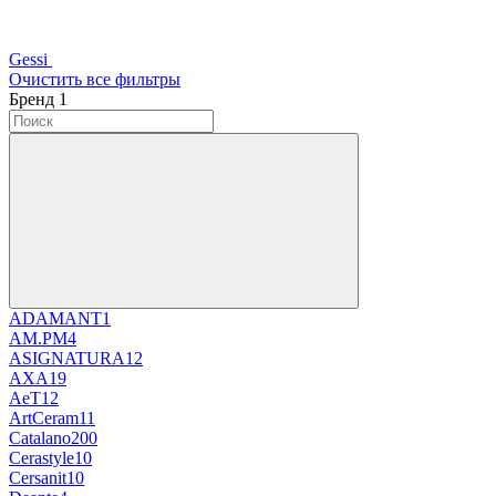
Gessi
Очистить все фильтры
Бренд
‍
1
ADAMANT
1
AM.PM
4
ASIGNATURA
12
AXA
19
AeT
12
ArtCeram
11
Catalano
200
Cerastyle
10
Cersanit
10