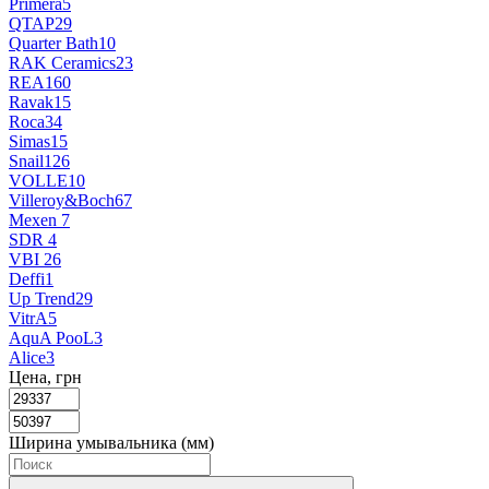
Primera
5
QTAP
29
Quarter Bath
10
RAK Ceramics
23
REA
160
Ravak
15
Roca
34
Simas
15
Snail
126
VOLLE
10
Villeroy&Boch
67
Mexen
7
SDR
4
VBI
26
Deffi
1
Up Trend
29
VitrA
5
AquA PooL
3
Alice
3
Цена, грн
Ширина умывальника (мм)