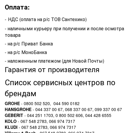
Оплата:
-
НДС (оплата на р/с ТОВ Сантехико)
- наличными курьеру при получении и после осмотра
товара
- на р/с Приват Банка
- на р/с МоноБанка
- наложенным платежом (для Новой Почты)
Гарантия от производителя
Список сервисных центров по
брендам
GROHE
- 0800 502 520, 044 590 0182
HANSGROHE
- 044 337 00 67, 068 337 00 67, 099 337 00 67
GEBERIT
- 044 251 1703, 0 800 502 606, 044 428 6555
KOLO
- 067 548 2783, 066 974 7317
KLUDI
- 067 548 2783, 066 974 7317
Villeroy & Boch
- 067 548 2783, 066 974 7317