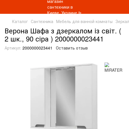
Каталог
Сантехника
Мебель для ванной комнаты
Зеркал
Верона Шафа з дзеркалом із світ. (
2 шк., 90 сіра ) 2000000023441
Артикул:
2000000023441
Оставить отзыв