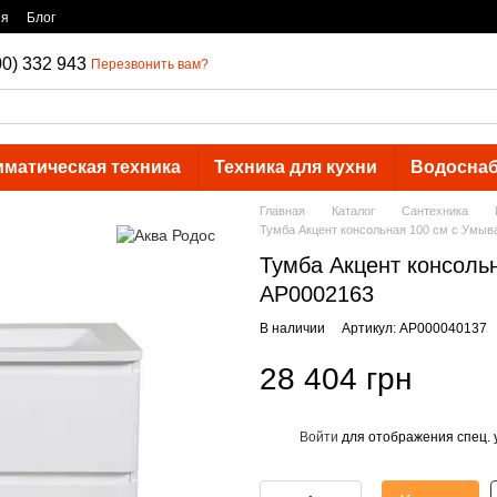
ия
Блог
00) 332 943
Перезвонить вам?
иматическая техника
Техника для кухни
Водосна
Главная
Каталог
Сантехника
Тумба Акцент консольная 100 см с Умы
Тумба Акцент консоль
АР0002163
В наличии
Артикул: АР000040137
28 404 грн
Войти
для отображения спец. 
%