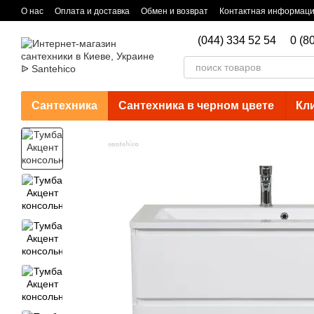
Перейти к основному контенту
О нас
Оплата и доставка
Обмен и возврат
Контактная информац
(044) 334 52 54
0 (8
Сантехника
Сантехника в черном цвете
Кл