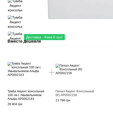
Доставка - Киев 0 грн!
Вместе дешевле
Тумба Акцент консольная
Пенал Акцент Консольный
100 см с Умывальником
(R) АР0002158
Альфа АР0002163
13 798 грн
28 404 грн