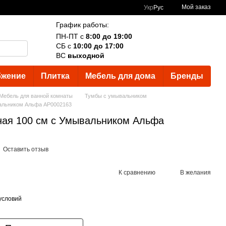
Мой заказ
Укр
Рус
График работы:
ПН-ПТ с
8:00 до 19:00
СБ с
10:00 до 17:00
ВС
выходной
бжение
Плитка
Мебель для дома
Бренды
Мебель для ванной комнаты
Тумбы с умывальником
вальником Альфа АР0002163
ная 100 см с Умывальником Альфа
Оставить отзыв
К сравнению
В желания
условий