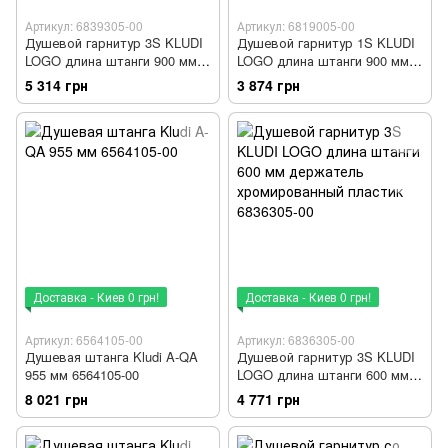
Артикул: 6839305-00
Артикул: 6819005-00
Душевой гарнитур 3S KLUDI
Душевой гарнитур 1S KLUDI
LOGO длина штанги 900 мм
LOGO длина штанги 900 мм
хромированный пластик
пластик хром 6819005-00
5 314 грн
3 874 грн
6839305-00
Доставка - Киев 0 грн!
Доставка - Киев 0 грн!
Артикул: 6564105-00
Артикул: 6836305-00
Душевая штанга Kludi A-QA
Душевой гарнитур 3S KLUDI
955 мм 6564105-00
LOGO длина штанги 600 мм
держатель хромированный
8 021 грн
4 771 грн
пластик 6836305-00