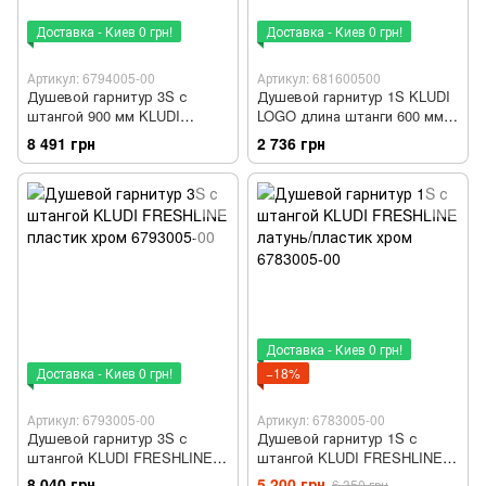
Доставка - Киев 0 грн!
Доставка - Киев 0 грн!
Артикул: 6794005-00
Артикул: 681600500
Душевой гарнитур 3S с
Душевой гарнитур 1S KLUDI
штангой 900 мм KLUDI
LOGO длина штанги 600 мм
FRESHLINE пластик хром
пластик хром 6816005-00
8 491 грн
2 736 грн
6794005-00
Доставка - Киев 0 грн!
Доставка - Киев 0 грн!
−18%
Артикул: 6793005-00
Артикул: 6783005-00
Душевой гарнитур 3S с
Душевой гарнитур 1S с
штангой KLUDI FRESHLINE
штангой KLUDI FRESHLINE
пластик хром 6793005-00
латунь/пластик хром
8 040 грн
5 200 грн
6 350 грн