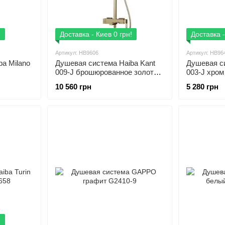
!
Доставка - Киев 0 грн!
Доставка -
Артикул: HB9606
Артикул: HB96
a Milano
Душевая система Haiba Kant
Душевая си
009-J брошюрованное золото
003-J хро
HB9606
10 560 грн
5 280 грн
!