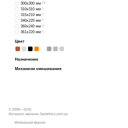
300х300 мм
15
310х310 мм
1
315x210 мм
7
340x220 мм
7
360х240 мм
3
361х220 мм
1
Цвет
Назначение
Механизм смешивания
© 2008—2026
Интернет-магазин Santehico.com.ua
Мобильная версия