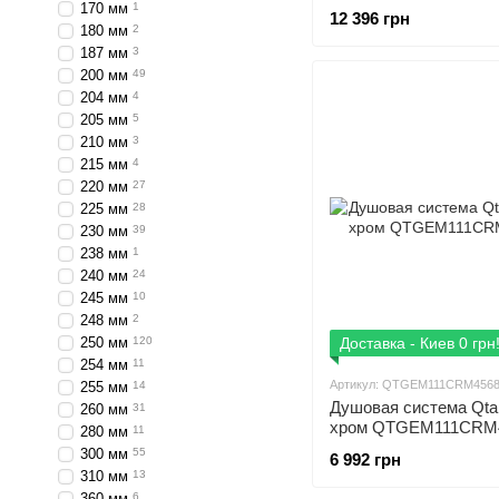
170 мм
1
12 396 грн
180 мм
2
187 мм
3
200 мм
49
204 мм
4
205 мм
5
210 мм
3
215 мм
4
220 мм
27
225 мм
28
230 мм
39
238 мм
1
240 мм
24
245 мм
10
248 мм
2
250 мм
120
Доставка - Киев 0 грн
254 мм
11
Артикул: QTGEM111CRM456
255 мм
14
Душовая система Qta
260 мм
31
хром QTGEM111CRM
280 мм
11
300 мм
55
6 992 грн
310 мм
13
360 мм
6