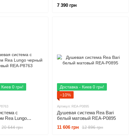
QTJAY111CRW45555
7 390 грн
 Киев 0 грн!
Доставка - Киев 0 грн!
−10%
P8763
Артикул: REA-P0895
истема с
Душевая система Rea Bari
ом Rea Lungo
белый матовый REA-P0895
янцевый REA-P8763
11 606 грн
20 644 грн
12 896 грн