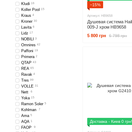
Kludi
16
−15%
Koller Pool
15
Kraus
4
Артикул: HB9658
Kroner
30
Душевая система Haib
009-J хром HB9658
Lavita
6
Lidz
17
5 800 грн
6 798 грн
NOBILI
3
Omnires
42
Paffoni
19
Primera
2
QTAP
43
REA
65
Ravak
4
Tres
99
VOLLE
31
Nett
6
Yoka
15
Ramon Soler
5
Kohlman
7
Ama
5
Доставка - Киев 0 грн
AQA
1
FAОP
9