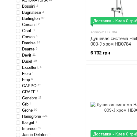
ASIGNATURA
Bossini
2
Bugnatese
3
Burlington
90
Доставка - Киев 0 грн
Cersanit
2
Cisal
1
Артикул: HB0784
Corsan
6
Душевая система Haib
Damixa
24
003-J хром HB0784
Deante
9
6 732 грн
Devit
11
Dusel
19
Excellent
4
Fiore
1
Frap
6
GAPPO
45
GRAFF
1
Genebre
11
Grb
4
Grohe
99
Hansgrohe
121
Ibergrif
1
Imprese
69
Доставка - Киев 0 грн
Jacob Delafon
5