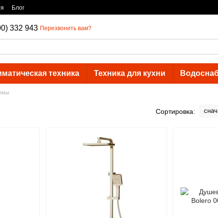
ия
Блог
00) 332 943
Перезвонить вам?
иматическая техника
Техника для кухни
Водосна
емы
снач
Сортировка: