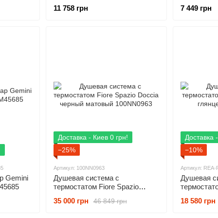
11 758 грн
7 449 грн
Доставка - Киев 0 грн!
Доставка -
!
−25%
−10%
85
Артикул: 100NN0963
Артикул: REA-
p Gemini
Душевая система с
Душевая с
45685
термостатом Fiore Spazio
термостат
Doccia черный матовый
черный гл
35 000 грн
18 580 грн
46 849 грн
100NN0963