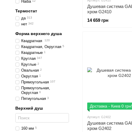
Артикул: G2410
Haiba
12
Душевая система G
Термостат
хром G2410
да
313
14 659 грн
нет
342
Форма верхнего душа
Квадратная
120
Квадратная, Округлая
5
Квадратные
1
Круглая
347
Круглые
2
Овальная
2
Округлая
1
Прямоугольная
107
Прямоугольная,
Округлая
6
Пятиугольная
3
Доставка - Киев 0 грн
Верхний душ
Артикул: G2402
Душевая система G
хром G2402
160 мм
5