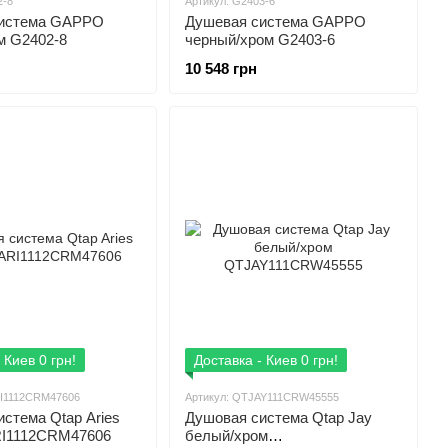
2-8
Артикул: G2403-6
система GAPPO
Душевая система GAPPO
м G2402-8
черный/хром G2403-6
10 548 грн
 Киев 0 грн!
Доставка - Киев 0 грн!
RI1112CRM47606
Артикул: QTJAY111CRW45555
стема Qtap Aries
Душовая система Qtap Jay
I1112CRM47606
белый/хром