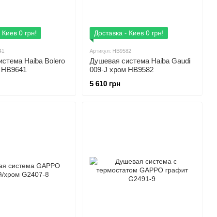
 Киев 0 грн!
Доставка - Киев 0 грн!
41
Артикул: HB9582
стема Haiba Bolero
Душевая система Haiba Gaudi
м HB9641
009-J хром HB9582
5 610 грн