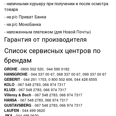
- наличными курьеру при получении и после осмотра
товара
- на р/с Приват Банка
- на р/с МоноБанка
- наложенным платежом (для Новой Почты)
Гарантия от производителя
Список сервисных центров по
брендам
GROHE
- 0800 502 520, 044 590 0182
HANSGROHE
- 044 337 00 67, 068 337 00 67, 099 337 00 67
GEBERIT
- 044 251 1703, 0 800 502 606, 044 428 6555
KOLO
- 067 548 2783, 066 974 7317
KLUDI
- 067 548 2783, 066 974 7317
Villeroy & Boch
- 067 548 2783, 066 974 7317
HANSA
- 067 548 2783, 066 974 7317
GUSTAVSBERG
- 067 548 2783, 066 974 7317
LAUFEN
- 044 499 0620
JIKA
- 044 499 0620