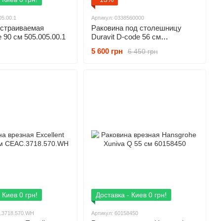
05.00.1
Артикул: 0338560000
встраиваемая
Раковина под столешницу
 90 см 505.005.00.1
Duravit D-code 56 см
0338560000
5 600 грн
6 450 грн
 Киев 0 грн!
Доставка - Киев 0 грн!
.3718.570.WH
Артикул: 60158450