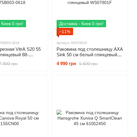
 Киев 0 грн!
Доставка - Киев 0 грн!
−11%
475B003-0618
Артикул: WS07801F
резная VitrA S20 55
Раковина под столешницу AXA
глянцевый 88-
Sink 50 см белый глянцевый
0618
WS07801F
4 990 грн
7 800 грн
5 600 грн