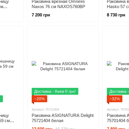
ницу
Раковина врезная Omnires
Раковина в
см
Naxos 76 см NAXOS760BP
Hasko 57 
CEAC.3718
7 200 грн
8 730 грн
Доставка - Киев 0 грн!
Доставка -
!
−20%
−32%
Артикул: 75721404
Артикул: 7570
ницу
Раковина ASIGNATURA Delight
Раковина 
59 см
75721404 белая
75701404 
12 600 грн
7 800 грн
15 779 грн