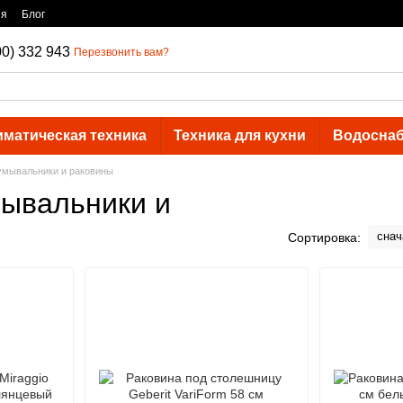
ия
Блог
00) 332 943
Перезвонить вам?
иматическая техника
Техника для кухни
Водосна
умывальники и раковины
ывальники и
снач
Сортировка: