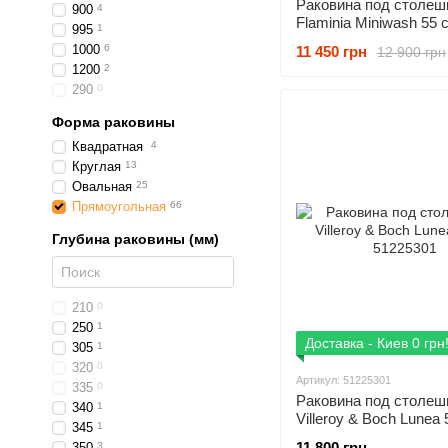
Раковина под столеш
900
4
Flaminia Miniwash 55 
995
1
MW60SP
1000
6
11 450 грн
12 900 грн
1200
2
290
0
Форма раковины
Квадратная
4
Круглая
13
Овальная
25
Прямоугольная
66
Глубина раковины (мм)
210
0
250
1
Доставка - Киев 0 грн
305
1
320
0
Артикул: 51225301
335
0
Раковина под столеш
340
1
Villeroy & Boch Lunea 
345
1
51225301
11 800 грн
350
3