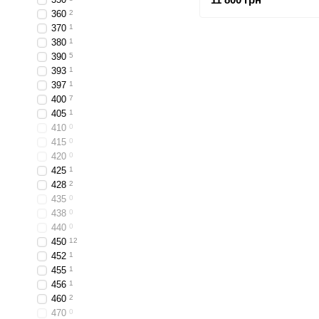
360
2
370
1
380
1
390
5
393
1
397
1
400
7
405
1
410
0
415
0
420
0
425
1
428
2
435
0
438
0
440
0
450
12
452
1
455
1
456
1
460
2
470
0