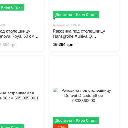
 Киев 0 грн!
Доставка - Киев 0 грн!
N00
Артикул: 61052450
под столешницу
Раковина под столешницу
anova Royal 50 см
Hansgrohe Xuniva Q
SmartClean 45 см 61052450
16 294 грн
8 354 грн
Доставка - Киев 0 грн!
 Киев 0 грн!
−13%