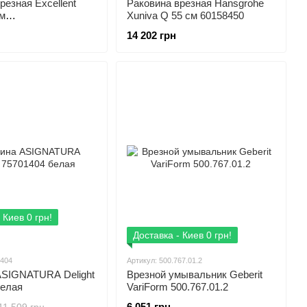
резная Excellent
Раковина врезная Hansgrohe
см
Xuniva Q 55 см 60158450
.570.WH
14 202 грн
 Киев 0 грн!
Доставка - Киев 0 грн!
1404
Артикул: 500.767.01.2
ASIGNATURA Delight
Врезной умывальник Geberit
белая
VariForm 500.767.01.2
6 051 грн
11 509 грн