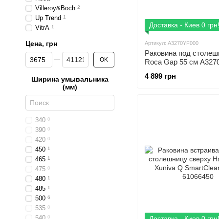
Villeroy&Boch
2
Up Trend
1
Доставка - Киев 0 грн
VitrA
1
Цена, грн
Артикул: A3270YF000
Раковина под столеш
От Цена, грн
До Цена, грн
OK
Roca Gap 55 см A327
4 899 грн
Ширина умывальника
(мм)
340
0
390
0
420
0
450
1
465
1
475
0
480
1
485
1
500
6
535
0
540
0
Доставка - Киев 0 грн