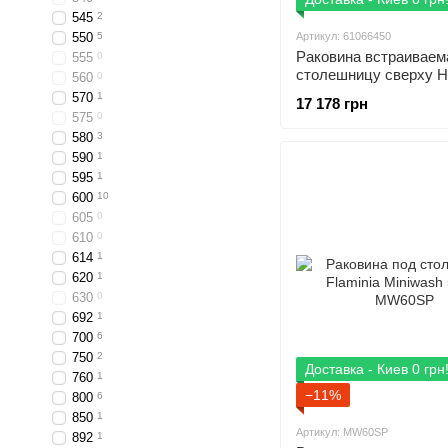
545
2
550
5
Артикул: 61066450
Раковина встраиваем
555
0
столешницу сверху H
560
0
Xuniva Q SmartClean 
570
1
17 178 грн
61066450
575
0
580
3
590
1
595
1
600
10
605
0
610
0
614
1
620
1
630
0
692
1
700
6
750
2
Доставка - Киев 0 грн
760
1
−11%
800
6
850
1
Артикул: MW60SP
892
1