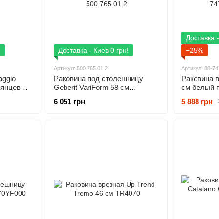
Доставка -
!
Доставка - Киев 0 грн!
−25%
Артикул: 500.765.01.2
Артикул: 88-7
aggio
Раковина под столешницу
Раковина в
лянцевый
Geberit VariForm 58 см
см белый 
500.765.01.2
7475B003-
6 051 грн
5 888 грн