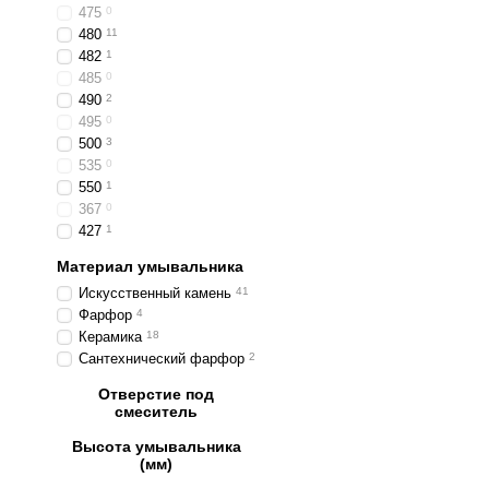
475
0
480
11
482
1
485
0
490
2
495
0
500
3
535
0
550
1
367
0
427
1
Материал умывальника
Искусственный камень
41
Фарфор
4
Керамика
18
Сантехнический фарфор
2
Отверстие под
смеситель
Высота умывальника
(мм)