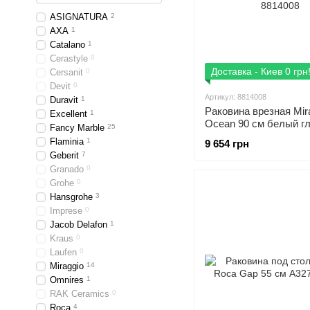
ASIGNATURA
2
AXA
1
Catalano
1
Cerastyle
0
Доставка - Киев 0 грн
Cersanit
0
Devit
0
Артикул: 8814008
Duravit
1
Раковина врезная Mir
Excellent
1
Ocean 90 см белый г
Fancy Marble
25
8814008
Flaminia
1
9 654 грн
Geberit
7
Granado
0
Grohe
0
Hansgrohe
3
Imprese
0
Jacob Delafon
1
Kraus
0
Laufen
0
Miraggio
14
Omnires
1
RAK Ceramics
0
Roca
4