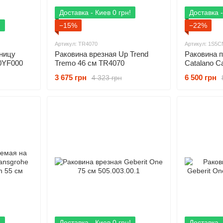
Доставка - Киев 0 грн!
Доставка -
!
−15%
−22%
Артикул: TR4070
Артикул: 1S5C
ницу
Раковина врезная Up Trend
Раковина 
0YF000
Tremo 46 см TR4070
Catalano C
1S5CN00
3 675 грн
6 500 грн
4 323 грн
!
Доставка - Киев 0 грн!
Доставка -