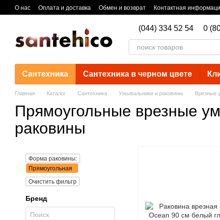
Перейти к основному контенту
О нас
Оплата и доставка
Обмен и возврат
Контактная информац
(044) 334 52 54
0 (8
Сантехника
Сантехника в черном цвете
Кл
Главная
Каталог
Сантехника
Умывальники и раковины
Врезные 
Прямоугольные врезные ум
раковины
Форма раковины:
Прямоугольная
Очистить фильтр
Бренд