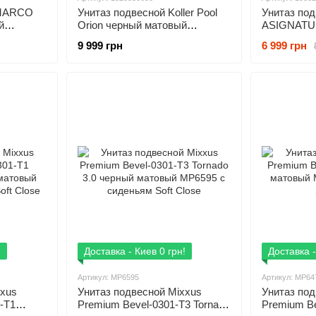
iMARCO
Унитаз подвесной Koller Pool
Унитаз по
й
Orion черный матовый
ASIGNATUR
м Soft
1820550698 с сиденьем Soft
матовый 1
9 999 грн
6 999 грн
Close
Soft close
!
Доставка - Киев 0 грн!
Доставка -
Артикул: MP6595
Артикул: MP64
xxus
Унитаз подвесной Mixxus
Унитаз под
-T1
Premium Bevel-0301-T3 Tornado
Premium B