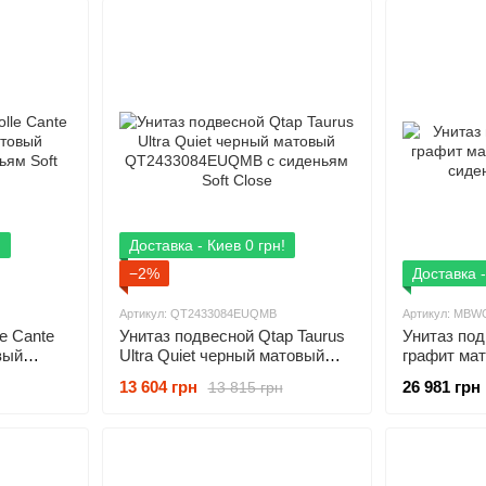
!
Доставка - Киев 0 грн!
−2%
Доставка -
Артикул: QT2433084EUQMB
Артикул: MB
e Cante
Унитаз подвесной Qtap Taurus
Унитаз под
вый
Ultra Quiet черный матовый
графит ма
ям Soft
QT2433084EUQMB с сиденьям
сиденьям S
13 604 грн
26 981 грн
13 815 грн
Soft Close