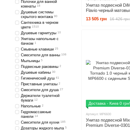
Полочки для ванной
Унитаз подвесной D
комнаты
18
Flavio черный матовы
Душевые системы
DM2I004MB с сиденья
скрытого монтажа
90
13 505 грн
16 426 грн
Close
Сантехника в черном
цвете
1510
Душевые гарнитуры
10
Унитазы напольные с
бачком
1
Смывные клавиши
25
Смесители для ванны
106
Мыльницы
5
Подвесные раковины
2
Душевые кабины
30
Гигиенический душ
41
Приставные унитазы
2
Смесители для душа
27
Держатели туалетной
бумаги
12
Доставка - Киев 0 грн
Напольные
2
Гидромассажные
Артикул: MP6600
панели
14
Унитаз подвесной Mi
Смесители для кухни
185
Premium Diverse-0301
Дозаторы жидкого мыла
5