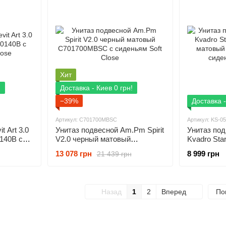
Хит
!
Доставка - Киев 0 грн!
−39%
Доставка -
Артикул: C701700MBSC
Артикул: KS-
t Art 3.0
Унитаз подвесной Am.Pm Spirit
Унитаз под
140B с
V2.0 черный матовый
Kvadro Sta
C701700MBSC с сиденьям Soft
матовый K
13 078 грн
8 999 грн
21 439 грн
Close
сиденьем S
Назад
1
2
Вперед
По