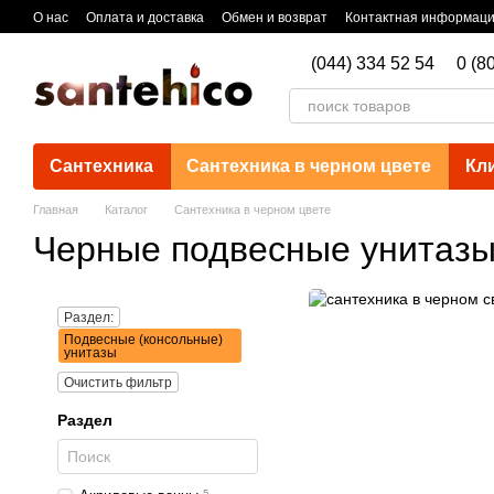
Перейти к основному контенту
О нас
Оплата и доставка
Обмен и возврат
Контактная информац
(044) 334 52 54
0 (8
Сантехника
Сантехника в черном цвете
Кл
Главная
Каталог
Сантехника в черном цвете
Черные подвесные унитаз
Раздел:
Подвесные (консольные)
унитазы
Очистить фильтр
Раздел
5