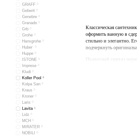
GRAFF
0
Geberit
0
Genebre
0
Granado
0
Классическая сантехник
Grb
0
оформить ванную в сде
Grohe
0
стильно и элегантно. Е
Hansgrohe
0
Huber
0
подчеркнуть оригиналь
Huppe
0
Подвесной унитаз чер
ISTONE
0
Imprese
0
сайте интернет-магазин
Kludi
0
Koller Pool
4
Kolpa San
0
Онлайн магазин Santehi
Kraus
0
Kroner
0
унитаз в Киеве
напряму
Laris
0
Все изделия отличаются
Lavita
1
Lidz
0
европейских брендов им
MCH
0
с
черными душевыми с
MIRATER
0
NOBILI
0
Обратите внимание на 