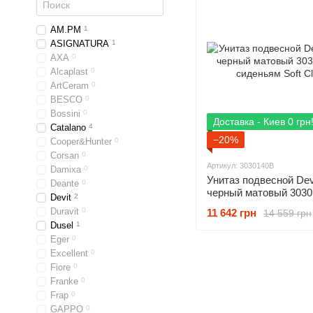
AM.PM
1
ASIGNATURA
1
AXA
0
Alcaplast
0
ArtCeram
0
BESCO
0
Bossini
0
Доставка - Киев 0 грн
Catalano
4
−20%
Cooper&Hunter
0
Corsan
0
Артикул: 3030140B
Damixa
0
Унитаз подвесной Devi
Deante
0
черный матовый 3030
Devit
2
сиденьям Soft Close
Duravit
0
11 642 грн
14 559 грн
Dusel
1
Eger
0
Excellent
0
Fiore
0
Franke
0
Frap
0
GAPPO
0