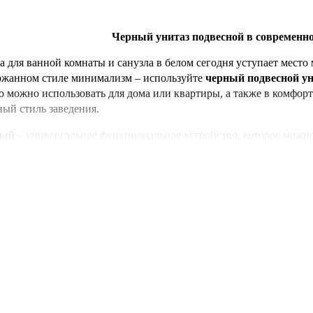
Черный унитаз подвесной в современн
а для ванной комнаты и санузла в белом сегодня уступает место
ржанном стиле минимализм – используйте
черный подвесной ун
го можно использовать для дома или квартиры, а также в комфорт
ный стиль заведения.
ный
– универсальное функциональное устройство, которое можно
а Santehico вы можете подобрать стильную
акриловую ванну
, эф
Брендовая сантехника в Киеве: черный ко
co предлагает только качественные, модные и практичные санте
ю от производителя. В нашем каталоге вы можете подобрать ун
 высоким качеством используемых материалов, безопасностью и 
еют скрытую систему монтажа, поэтому внешне они выглядят оче
истемами
и накладными умывальниками и раковинами.
варианты форм
подвесного
черного
унитаза
: вы можете
купить в