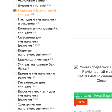
Акриловые ванны
Душевые системы
157
Подвесные (консольные)
унитазы
31
Накладные умывальники
и раковины
30
Комплекты инсталляций с
унитазом
31
Смесители для
умывальника
(раковины)
229
Водяные
полотенцесушители
5
Ершики для унитаза
10
Унитазы напольные без
бачка
8
Врезные умывальники и
раковины
2
Инсталляции для
унитазов
10
Высокие смесители для
умывальника
Доставка - Киев 0 грн
(раковины)
57
−18%
Электрические
полотенцесушители
121
Артикул: DM2I004MB