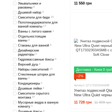
Tornado 1.0 черный м
11 550 грн
Умывальники и
MP6600 с сиденьям So
раковины
6
Душевой набор
3
Смесители для биде
15
Полотенцедержатели для
ванной комнаты
17
Ванны с литого камня
1
Отдельностоящие
ванны
4
Стаканы для ванной
5
Дизайнерские
радиаторы
3
Гидромассажные боксы
4
Верхний душ
4
Наборы смесителей
13
Доставка - Киев 0 грн
Стеклянные шторки для
−2%
ванны
1
Кондиционеры
1
Артикул: QT17332303ASMB
Душевые лейки
4
Унитаз подвесной Qta
Смесители скрытого
New Ultra Quiet черны
монтажа
37
матовый QT1733230
11 728 грн
11 909 грн
Мусорные ведра в ванную
сидениям Soft Close
комнату
1
Душевые боксы
3