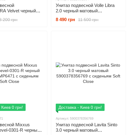
двесной
Унитаз подвесной Volle Libra
A Velvet черный
2.0 черный матовый
9802802 с сиденьям
1321.001004 с сиденьям Soft
8 490 грн
8 200 грн
11 500 грн
Close
 Киев 0 грн!
Доставка - Киев 0 грн!
71
Артикул: 5900378356769
весной Mixxus
Унитаз подвесной Lavita Sinto
evel-0301-R черный
3.0 черный матовый