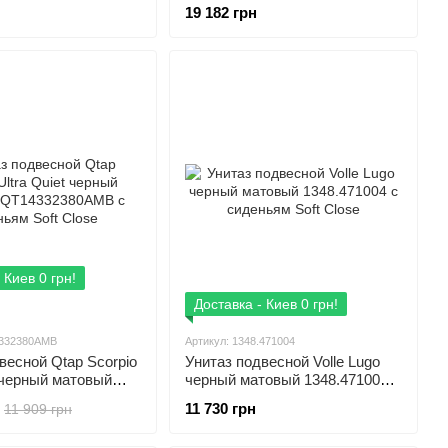
P6471 с сиденьям
5900378356769 с сиденьям Soft
19 182 грн
Close
 Киев 0 грн!
Доставка - Киев 0 грн!
4332380AMB
Артикул: 1348.471004
весной Qtap Scorpio
Унитаз подвесной Volle Lugo
t черный матовый
черный матовый 1348.471004 с
0AMB с сиденьям
сиденьям Soft Close
11 730 грн
11 909 грн