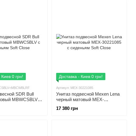
 Киев 0 грн!
Доставка - Киев 0 грн!
WCSBLV+MBCWBLRF
Артикул: MEX-30221085
весной SDR Bull
Унитаз подвесной Mexen Lena
товый MBWCSBLV с
черный матовый MEX-
oft Close
30221085 с сиденьям Soft
17 380 грн
Close