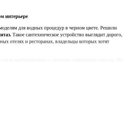
ом интерьере
 моделям для водных процедур в черном цвете. Решили
итаз.
Такое сантехническое устройство выглядит дорого,
ных отелях и ресторанах, владельцы которых хотят
 легко комбинировать с другими элементами санузла.
На
фектный
черный
смеситель или душевой гарнитур.
нсольный унитаз
хустройства. У нас вы можете
купить черный подвесной
икальные модели от
Catalano
,
Globo
,
Newark
.
простотой в установке.
Консольные
унитазы от ведущих
нь аккуратно, не занимают много места, их легко сочетать
 Киеве
классическую полукруглую или необычную