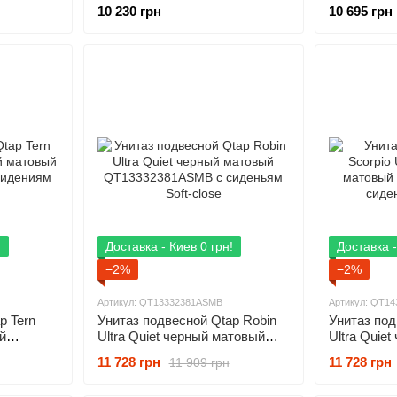
атовый
3.0 черный матовый MP6595 с
матовый M
10 230 грн
10 695 грн
ft Close
сиденьям Soft Close
Soft Close
!
Доставка - Киев 0 грн!
Доставка -
−2%
−2%
Артикул: QT13332381АSMB
Артикул: QT1
p Tern
Унитаз подвесной Qtap Robin
Унитаз под
й
Ultra Quiet черный матовый
Ultra Quie
3ASMB с
QT13332381АSMB с сиденьям
QT1433238
11 728 грн
11 728 грн
11 909 грн
Soft-close
Soft Close