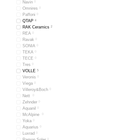
Navin
0
прямоугольную модель.
Omnires
0
в обновленный интерье
Paffoni
0
QTAP
4
RAK Ceramics
2
REA
0
Сантехнике, выполненн
Ravak
0
Высокая
цена
на весь з
SONIA
0
TEKA
0
предлагаем уникальные 
TECE
0
сможете поменять всю 
Tres
0
цветом отделки.
VOLLE
5
Veronis
0
Viega
0
Villeroy&Boch
0
Nett
0
Zehnder
0
Aquanil
0
McAlpine
0
Yoka
0
Aquarius
0
Luxrad
0
Ramon Soler
0