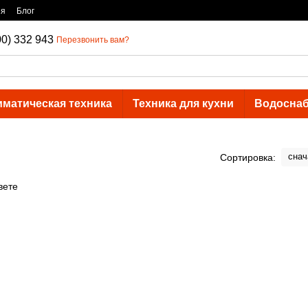
ия
Блог
00) 332 943
Перезвонить вам?
иматическая техника
Техника для кухни
Водосна
ы
снач
Сортировка: