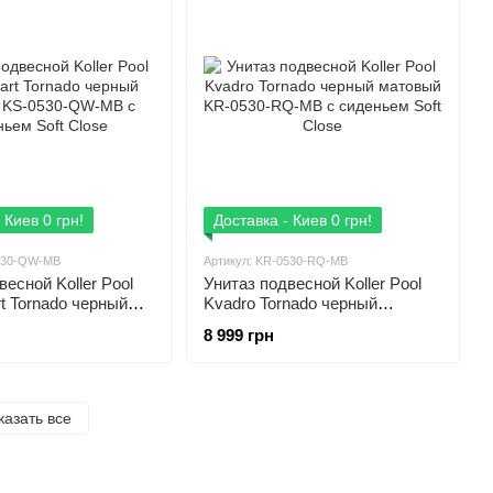
 Киев 0 грн!
Доставка - Киев 0 грн!
0530-QW-MB
Артикул: KR-0530-RQ-MB
весной Koller Pool
Унитаз подвесной Koller Pool
rt Tornado черный
Kvadro Tornado черный
S-0530-QW-MB с
матовый KR-0530-RQ-MB с
8 999 грн
oft Close
сиденьем Soft Close
казать все