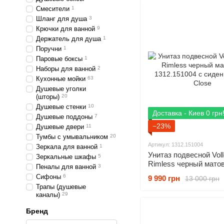
Смесители
1
Шланг для душа
3
Крючки для ванной
9
Держатель для душа
1
Поручни
1
Паровые боксы
1
Наборы для ванной
2
Кухонные мойки
63
Душевые уголки
(шторы)
20
Душевые стенки
10
Доставка - Киев 0 грн
Душевые поддоны
7
−23%
Душевые двери
11
Тумбы с умывальником
20
Артикул: 1312.151004
Зеркала для ванной
1
Унитаз подвесной Voll
Зеркальные шкафы
5
Rimless черный мато
Пеналы для ванной
3
1312.151004 с сидень
Сифоны
6
9 990 грн
13 000 грн
Close
Трапы (душевые
каналы)
29
Бренд