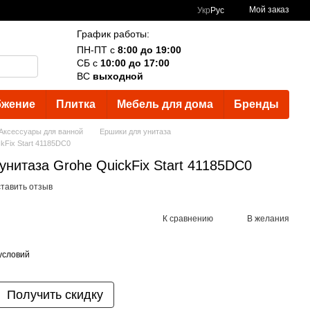
Мой заказ
Укр
Рус
График работы:
ПН-ПТ с
8:00 до 19:00
СБ с
10:00 до 17:00
ВС
выходной
бжение
Плитка
Мебель для дома
Бренды
Аксессуары для ванной
Ершики для унитаза
kFix Start 41185DC0
нитаза Grohe QuickFix Start 41185DC0
тавить отзыв
К сравнению
В желания
условий
Получить скидку