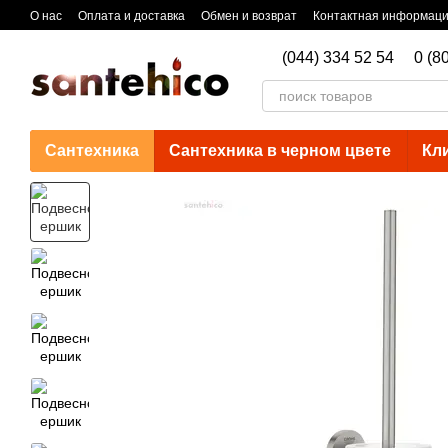
Перейти к основному контенту
О нас
Оплата и доставка
Обмен и возврат
Контактная информац
(044) 334 52 54
0 (8
Сантехника
Сантехника в черном цвете
Кл