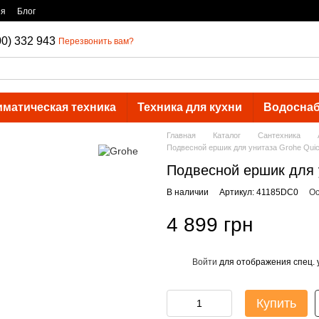
ия
Блог
00) 332 943
Перезвонить вам?
иматическая техника
Техника для кухни
Водосна
Главная
Каталог
Сантехника
Подвесной ершик для унитаза Grohe Quic
Подвесной ершик для у
В наличии
Артикул: 41185DC0
Ос
4 899 грн
Войти
для отображения спец. 
%
Купить