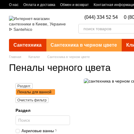
Перейти к основному контенту
О нас
Оплата и доставка
Обмен и возврат
Контактная информац
(044) 334 52 54
0 (8
Сантехника
Сантехника в черном цвете
Кл
Главная
Каталог
Сантехника в черном цвете
Пеналы черного цвета
Раздел:
Пеналы для ванной
Очистить фильтр
Раздел
Акриловые ванны
5