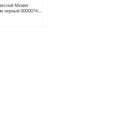
есной Mirater
см черный 000007492