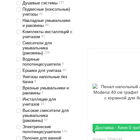
Душевые системы
157
Подвесные (консольные)
унитазы
31
Накладные умывальники
и раковины
30
Комплекты инсталляций с
унитазом
31
Смесители для
умывальника
(раковины)
229
Водяные
полотенцесушители
5
Ершики для унитаза
10
Унитазы напольные без
бачка
8
Врезные умывальники и
раковины
2
Инсталляции для
унитазов
10
Высокие смесители для
умывальника
(раковины)
57
Электрические
Доставка - Киев 0 грн
полотенцесушители
121
Полочки для ванной
Артикул: 70940149