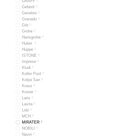
GRAFF
0
Geberit
0
Genebre
0
Granado
0
Grb
0
Grohe
0
Hansgrohe
0
Huber
0
Huppe
0
ISTONE
0
Imprese
0
Kludi
0
Koller Pool
0
Kolpa San
0
Kraus
0
Kroner
0
Laris
0
Lavita
0
Lidz
0
MCH
0
MIRATER
2
NOBILI
0
Navin
0