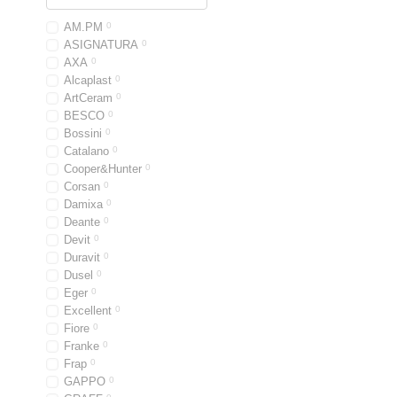
AM.PM
0
ASIGNATURA
0
AXA
0
Alcaplast
0
ArtCeram
0
BESCO
0
Bossini
0
Catalano
0
Cooper&Hunter
0
Corsan
0
Damixa
0
Deante
0
Devit
0
Duravit
0
Dusel
0
Eger
0
Excellent
0
Fiore
0
Franke
0
Frap
0
GAPPO
0