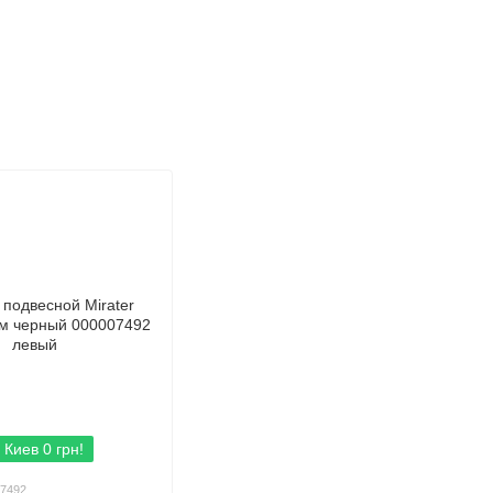
 Киев 0 грн!
07492