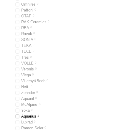
Omnires
0
Paffoni
0
QTAP
0
RAK Ceramics
0
REA
0
Ravak
0
SONIA
0
TEKA
0
TECE
0
Tres
0
VOLLE
0
Veronis
0
Viega
0
Villeroy&Boch
0
Nett
0
Zehnder
0
Aquanil
0
McAlpine
0
Yoka
0
Aquarius
1
Luxrad
0
Ramon Soler
0