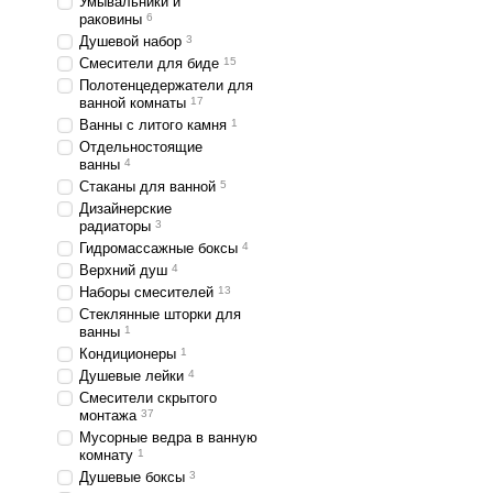
Умывальники и
раковины
6
Душевой набор
3
Смесители для биде
15
Полотенцедержатели для
ванной комнаты
17
Ванны с литого камня
1
Отдельностоящие
ванны
4
Стаканы для ванной
5
Дизайнерские
радиаторы
3
Гидромассажные боксы
4
Верхний душ
4
Наборы смесителей
13
Стеклянные шторки для
ванны
1
Кондиционеры
1
Душевые лейки
4
Смесители скрытого
монтажа
37
Мусорные ведра в ванную
комнату
1
Душевые боксы
3