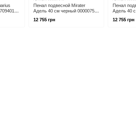
arius
Пенал подвесной Mirater
Пенал подв
 70940149
Адель 40 см черный 000007549
Адель 40 
правый
левый
12 755 грн
12 755 грн