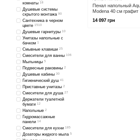
комнаты
18
Пенал напольный Aqu
Душевые системы
Modena 40 см графит
скрытого монтажа
90
с корзиной для белья
14 097 грн
Сантехника в черном
цвете
1510
Душевые гарнитуры
10
Унитазы напольные с
бачком
1
Смывные клавиши
25
Смесители для ванны
106
Мыльницы
5
Подвесные раковины
2
Душевые кабины
30
Гигиенический душ
41
Приставные унитазы
2
Смесители для душа
27
Держатели туалетной
бумаги
12
Напольные
2
Гидромассажные
панели
14
Смесители для кухни
185
Дозаторы жидкого мыла
5