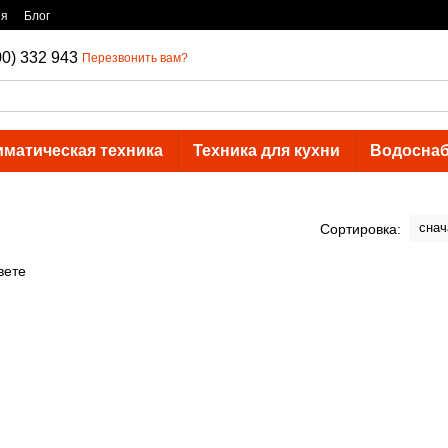
ия
Блог
00) 332 943
Перезвонить вам?
иматическая техника
Техника для кухни
Водосна
снач
Сортировка: