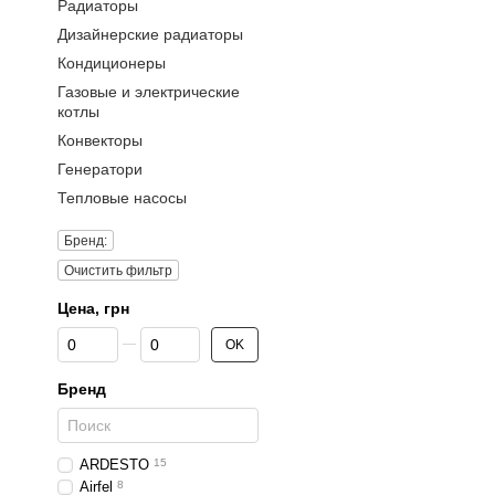
Радиаторы
Дизайнерские радиаторы
Кондиционеры
Газовые и электрические
котлы
Конвекторы
Генератори
Тепловые насосы
Бренд:
Очистить фильтр
Цена, грн
От Цена, грн
До Цена, грн
OK
Бренд
ARDESTO
15
Airfel
8