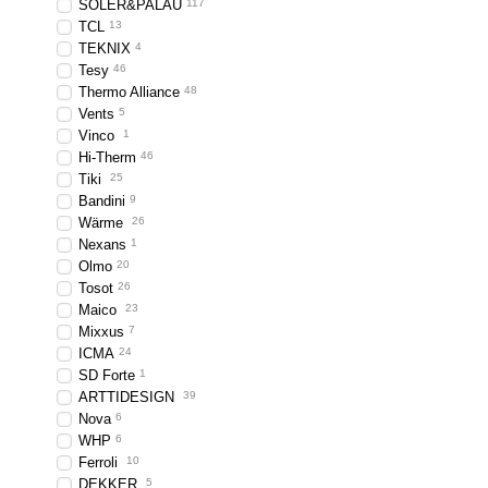
SOLER&PALAU
117
TCL
13
TEKNIX
4
Tesy
46
Thermo Alliance
48
Vents
5
Vinco
1
Hi-Therm
46
Tiki
25
Bandini
9
Wärme
26
Nexans
1
Olmo
20
Tosot
26
Maico
23
Mixxus
7
ICMA
24
SD Forte
1
ARTTIDESIGN
39
Nova
6
WHP
6
Ferroli
10
DEKKER
5