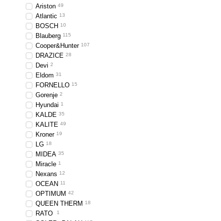
Ariston
49
Atlantic
13
BOSCH
10
Blauberg
115
Cooper&Hunter
107
DRAZICE
28
Devi
2
Eldom
31
FORNELLO
15
Gorenje
2
Hyundai
1
KALDE
35
KALITE
49
Kroner
19
LG
18
MIDEA
35
Miracle
1
Nexans
12
OCEAN
11
OPTIMUM
42
QUEEN THERM
18
RATO
1