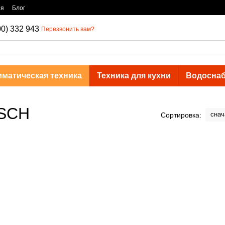
ия
Блог
00) 332 943
Перезвонить вам?
иматическая техника
Техника для кухни
Водосна
OSCH
снач
Сортировка: