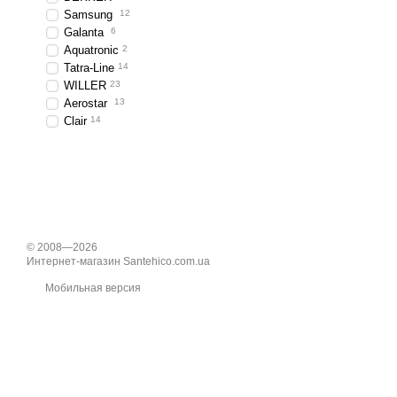
Samsung
12
Galanta
6
Aquatronic
2
Tatra-Line
14
WILLER
23
Aerostar
13
Clair
14
© 2008—2026
Интернет-магазин Santehico.com.ua
Мобильная версия