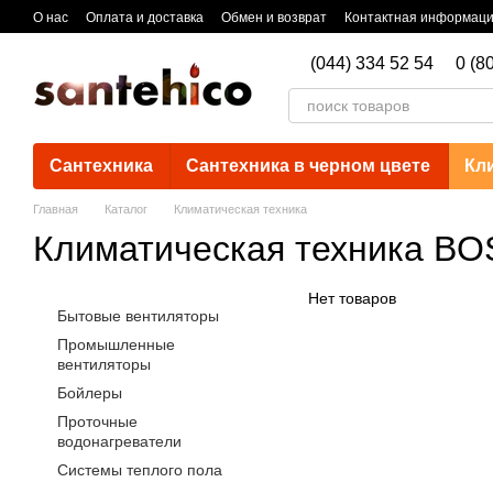
Перейти к основному контенту
О нас
Оплата и доставка
Обмен и возврат
Контактная информац
(044) 334 52 54
0 (8
Сантехника
Сантехника в черном цвете
Кл
Главная
Каталог
Климатическая техника
Климатическая техника B
Нет товаров
Бытовые вентиляторы
Промышленные
вентиляторы
Бойлеры
Проточные
водонагреватели
Системы теплого пола