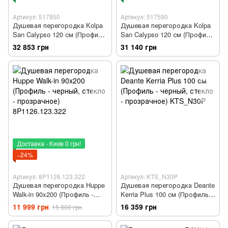
Артикул: 517850
Артикул: 517590
Душевая перегородка Kolpa
Душевая перегородка Kolpa
San Calypso 120 см (Профиль
San Calypso 120 см (Профиль
- черный, стекло -
- черный, стекло -
32 853 грн
31 140 грн
тонированный) 517850
прозрачное) 517590
Доставка - Киев 0 грн!
−24%
Артикул: 8P1126.123.322
Артикул: KTS_N30P
Душевая перегородка Huppe
Душевая перегородка Deante
Walk-in 90x200 (Профиль -
Kerria Plus 100 см (Профиль -
черный, стекло -
черный, стекло -
11 999 грн
16 359 грн
15 800 грн
прозрачное) 8P1126.123.322
прозрачное) KTS_N30P