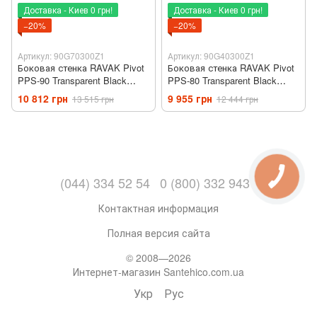
Доставка - Киев 0 грн!
Доставка - Киев 0 грн!
−20%
−20%
Артикул: 90G70300Z1
Артикул: 90G40300Z1
Боковая стенка RAVAK Pivot
Боковая стенка RAVAK Pivot
PPS-90 Transparent Black
PPS-80 Transparent Black
90G70300Z1
90G40300Z1
10 812 грн
9 955 грн
13 515 грн
12 444 грн
(044) 334 52 54
0 (800) 332 943
Контактная информация
Полная версия сайта
© 2008—2026
Интернет-магазин Santehico.com.ua
Укр
Рус