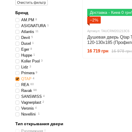
Очистить фильтр
Доставка - Киев 0 грн
Бренд
AM.PM
8
−2%
ASIGNATURA
1
Артикул: TAUCRM201213C6
Atlantis
11
Душевая дверь Qtap 
Devit
5
120-130x185 (Профиль
Dusel
1
стекло - прозрачное)
Eger
8
16 719 грн
16 978 грн
CRM2012-13.C6
Huppe
1
Koller Pool
3
Lidz
3
Primera
9
QTAP
4
REA
60
Ravak
98
SANSWISS
4
Vagnerplast
2
Veronis
4
Novellini
1
Тип открывания двери
Раздвижная
0