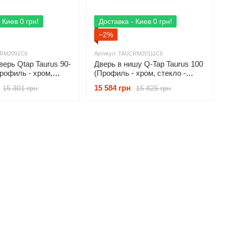
 Киев 0 грн!
Доставка - Киев 0 грн!
−2%
CRM2091C6
Артикул: TAUCRM20111C6
ерь Qtap Taurus 90-
Дверь в нишу Q-Tap Taurus 100
рофиль - хром,
(Профиль - хром, стекло -
розрачное) CRM209-
прозрачное) TAUCRM20111C6
15 584 грн
15 301 грн
15 825 грн