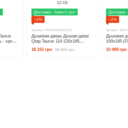
!
Доставка - Киев 0 грн!
Доставка -
−2%
−2%
Артикул: TAUCRM201112C6
Артикул: TAU
Taurus
Душевая дверь Душові двері
Душевая дв
 - хром,
Qtap Taurus 110-120x185
100x185 (П
(Профіль - хром, скло -
стекло - п
16 151 грн
15 068 грн
16 402 грн
прозоре) CRM2011-12.C6Qtap
1.C6
Taurus 110-120x185 (Профиль -
хром, стекло - прозрачное)
CRM2011-12.C6