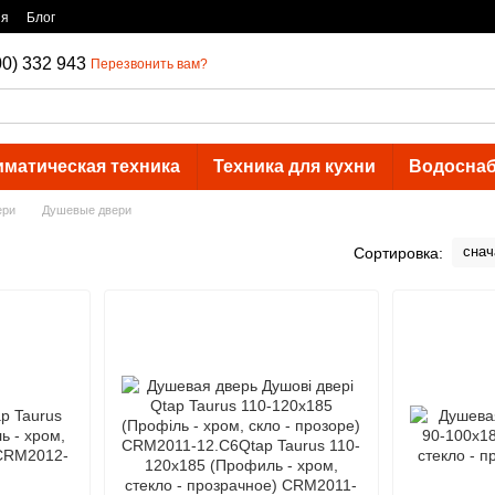
ия
Блог
00) 332 943
Перезвонить вам?
иматическая техника
Техника для кухни
Водосна
ери
Душевые двери
снач
Сортировка: