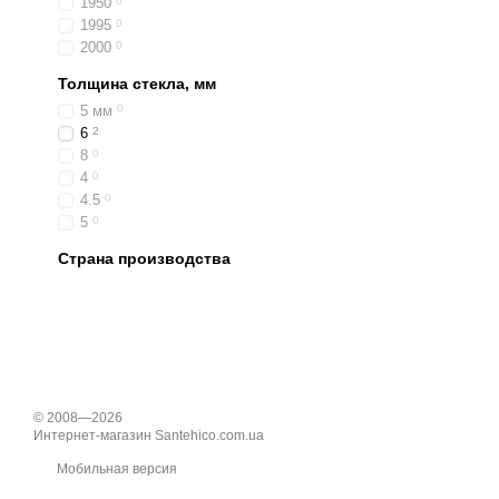
1950
0
1995
0
2000
0
Толщина стекла, мм
5 мм
0
6
2
8
0
4
0
4.5
0
5
0
Страна производства
© 2008—2026
Интернет-магазин Santehico.com.ua
Мобильная версия