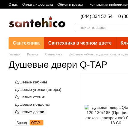
Перейти к основному контенту
О нас
Оплата и доставка
Обмен и возврат
Контактная информац
(044) 334 52 54
0 (8
Сантехника
Сантехника в черном цвете
Кл
Главная
Каталог
Сантехника
Душевые кабины, поддоны, стекла и дв
Душевые двери Q-TAP
Душевые кабины
Душевые уголки (шторы)
Душевые стенки
Душевые поддоны
Душевые двери
Бренд:
QTAP