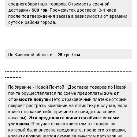
среднегабаритных товаров. Стоимость срочной
доставки -
500 грн.
Промежуток доставки
3-4 часа
после подтверждения заказа в зависимости от времени
суток и района города.
-----------------------------------------------------------------------------------
-----------
По Киевской области –
25 грн / км.
-----------------------------------------------------------------------------------
-----------
По Украине - Новой Почтой
. Доставка товаров по Новой
почте осуществляется по схеме предоплаты
20% от
стоимости покупки (
это страховочный платеж который
покроет растраты компании на логистику в случае, если
клиент по какой либо причине не прийдет за своим
заказом
). Эта предоплата является обязательным
условием.
В случае отказа клиентом от товара, за
который была внесена предоплата, после его отправки,
клиенту возвращается сумма за вычетом расходов на