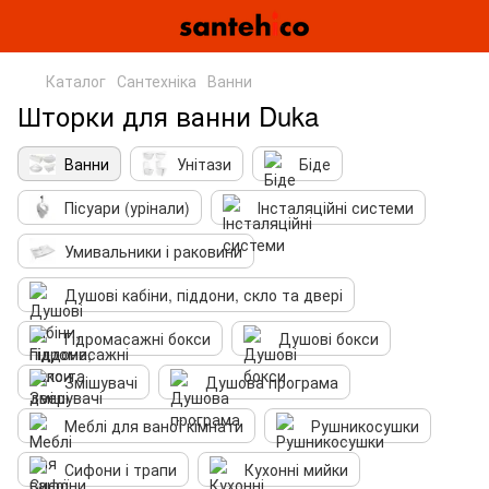
Каталог
Сантехніка
Ванни
Шторки для ванни Duka
Ванни
Унітази
Біде
Пісуари (урінали)
Інсталяційні системи
Умивальники і раковини
Душові кабіни, піддони, скло та двері
Гідромасажні бокси
Душові бокси
Змішувачі
Душова програма
Меблі для ваної кімнати
Рушникосушки
Сифони і трапи
Кухонні мийки