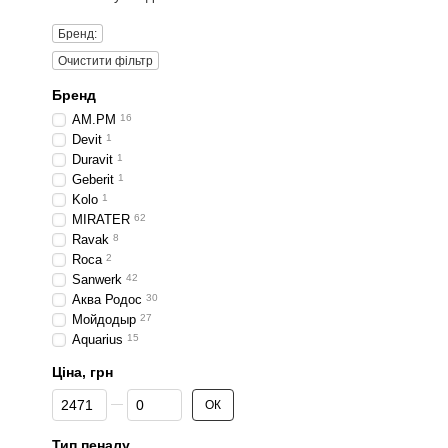
Бренд:
Очистити фільтр
Бренд
AM.PM
16
Devit
1
Duravit
1
Geberit
1
Kolo
1
MIRATER
62
Ravak
8
Roca
2
Sanwerk
42
Аква Родос
30
Мойдодыр
27
Aquarius
15
Ціна, грн
Від Ціна, грн
До Ціна, грн
ОК
Тип пеналу