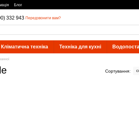
мація
Блог
00) 332 943
Передзвонити вам?
Кліматична техніка
Техніка для кухні
Водопост
ванної
le
с
Сортування: