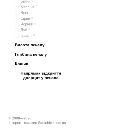
Білий
0
Мессіна
0
Венге
0
Сірий
0
Чорний
0
Дуб
0
Графіт
0
Висота пеналу
Глибина пеналу
Кошик
Напрямок відкриття
дверцят у пенала
© 2008—2026
Інтернет-магазин Santehico.com.ua