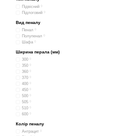
Підвісний
0
Підлоговий
0
Вид пеналу
Пенал
0
Полупенал
0
Шафа
0
Ширина перала (мм)
300
0
350
0
360
0
370
0
400
0
450
0
500
0
505
0
510
0
600
0
Колір пеналу
Антрацит
0