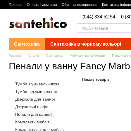
Перейти до основного контенту
Про нас
Оплата і доставка
Обмін та повернення
Контактна інфор
(044) 334 52 54
0 (8
Сантехніка
Сантехніка в чорному кольорі
Головна
Каталог
Сантехніка
Меблі для ваної кімнати
Пенали для 
Пенали у ванну Fancy Marb
Немає товарів
Тумби з умивальником
Тумби під умивальник
Дзеркала для ванної
Дзеркальні шафи
Пенали для ванної
Комплекти меблів
Комплектуючі для меблів