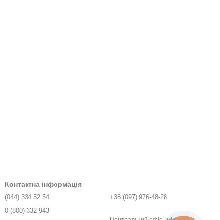
Контактна інформація
(044) 334 52 54
+38 (097) 976-48-28
0 (800) 332 943
Центральний офіс - місто Київ,