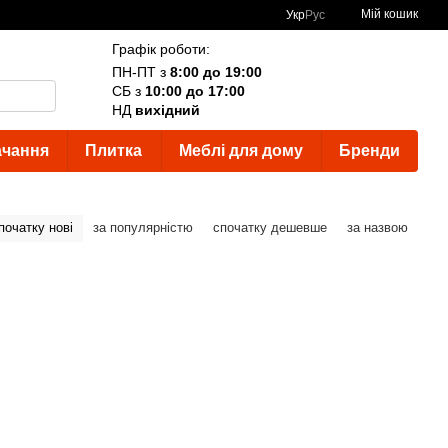
Мій кошик
Укр
Рус
Графік роботи:
ПН-ПТ з
8:00 до 19:00
СБ з
10:00 до 17:00
НД
вихідний
ачання
Плитка
Меблі для дому
Бренди
початку нові
за популярністю
спочатку дешевше
за назвою