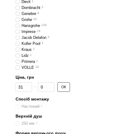
Devit
1
Dornbracht
3
Genebre
9
Grohe
43
Hansgrohe
136
Imprese
19
Jacob Delafon
3
Koller Pool
4
Kraus
1
Lidz
1
Primera
1
VOLLE
19
Ціна, грн
Від Ціна, грн
До Ціна, грн
ОК
Спосіб монтажу
Настінний
0
Верхній душ
250 мм
0
Форма верхнього душу