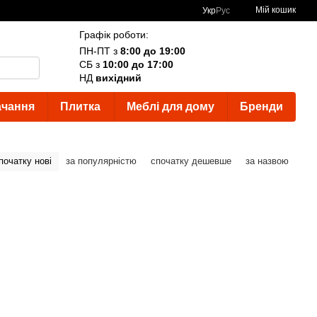
Мій кошик
Укр
Рус
Графік роботи:
ПН-ПТ з
8:00 до 19:00
СБ з
10:00 до 17:00
НД
вихідний
ачання
Плитка
Меблі для дому
Бренди
початку нові
за популярністю
спочатку дешевше
за назвою