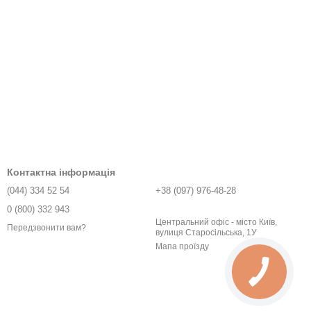
Контактна інформація
(044) 334 52 54
+38 (097) 976-48-28
0 (800) 332 943
Центральний офіс - місто Київ,
Передзвонити вам?
вулиця Старосільська, 1У
Мапа проїзду