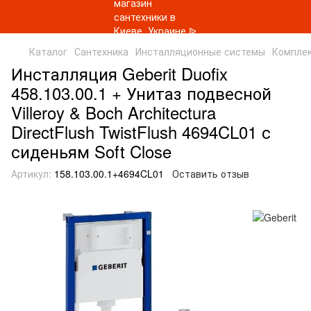
Каталог
Сантехника
Инсталляционные системы
Комплек
Инсталляция Geberit Duofix
458.103.00.1 + Унитаз подвесной
Villeroy & Boch Architectura
DirectFlush TwistFlush 4694CL01 с
сиденьям Soft Close
Артикул:
158.103.00.1+4694CL01
Оставить отзыв